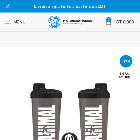
Livraison gratuite à partir de 50DT
0
MENU
DT
0,000
-17%
EN RU
PTURE