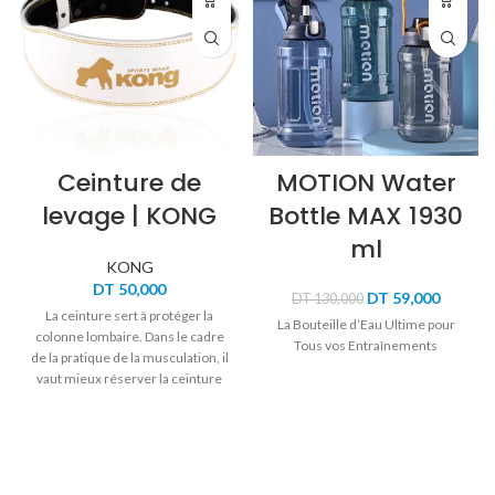
Ceinture de
MOTION Water
levage | KONG
Bottle MAX 1930
ml
KONG
DT
50,000
Le
Le
DT
59,000
DT
130,000
La ceinture sert à protéger la
prix
prix
La Bouteille d’Eau Ultime pour
initial
actuel
colonne lombaire. Dans le cadre
Tous vos Entraînements
était :
est :
de la pratique de la musculation, il
DT 130,000.
DT 59,0
vaut mieux réserver la ceinture
pour les séries les plus lourdes