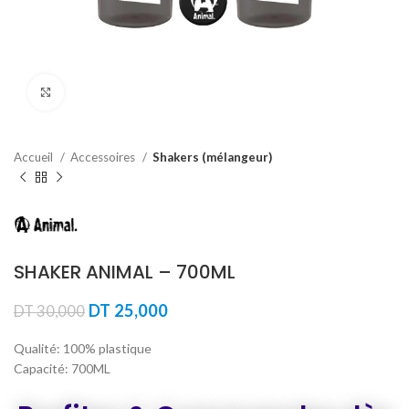
Agrandir
Accueil
Accessoires
Shakers (mélangeur)
SHAKER ANIMAL – 700ML
Le
Le
DT
25,000
DT
30,000
prix
prix
initial
actuel
Qualité: 100% plastique
était :
est :
Capacité: 700ML
DT 30,000.
DT 25,000.