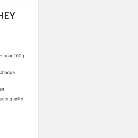
HEY
se pour 100g
 chaque
ées
aute qualité