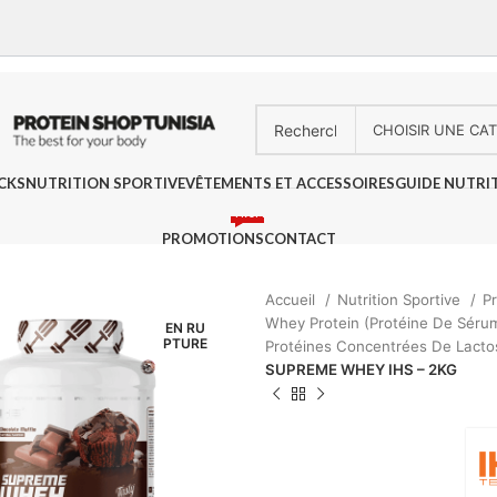
CKS
NUTRITION SPORTIVE
VÊTEMENTS ET ACCESSOIRES
GUIDE NUTRI
PROMO
PROMOTIONS
CONTACT
Accueil
Nutrition Sportive
P
Whey Protein (Protéine De Sér
EN RU
PTURE
Protéines Concentrées De Lact
SUPREME WHEY IHS – 2KG