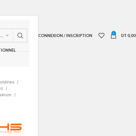
0
CONNEXION / INSCRIPTION
DT
0,00
CHOISIR UNE CATÉGORIE
TIONNEL
rotéines
um)
osérum