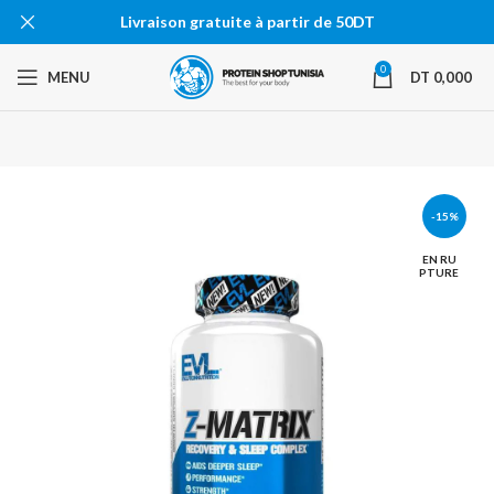
Livraison gratuite à partir de 50DT
0
MENU
DT
0,000
-15%
EN RU
PTURE