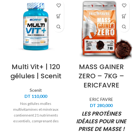
Multi Vit+ | 120
MASS GAINER
gélules | Scenit
ZERO – 7KG –
ERICFAVRE
Scenit
DT
110,000
ERIC FAVRE
Nos gélules molles
DT
280,000
multivitamines et minéraux
LES PROTÉINES
contiennent 21 nutriments
IDÉALES POUR UNE
essentiels, comprenant des
vitamines et des minéraux
PRISE DE MASSE !
soigneusement sélectionnés