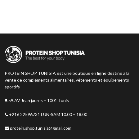
pour vous offrir le meilleur
Un Gainer de qualité pour une
soutien quotidien.
prise de muscle rapide : +69 %
Carbs +19 % Proteins Mass
Gainer Zero vous offre des
protéines et des glucides pour
vous aider à gagner de la masse
musculaire !
PROTEIN SHOP TUNISIA est une boutique en ligne destiné à la
vente de compléments alimentaires, vêtements et équipements
sportifs
59.AV Jean jaures – 1001 Tunis
+216 22596731 LUN-SAM 10.00 – 18.00
protein.shop.tunisia@gmail.com