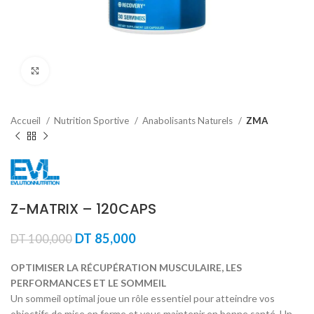
Agrandir
Accueil
Nutrition Sportive
Anabolisants Naturels
ZMA
Z-MATRIX – 120CAPS
Le
Le
DT
85,000
DT
100,000
prix
prix
initial
actuel
OPTIMISER LA RÉCUPÉRATION MUSCULAIRE, LES
était :
est :
PERFORMANCES ET LE SOMMEIL
DT 100,000.
DT 85,000.
Un sommeil optimal joue un rôle essentiel pour atteindre vos
objectifs de mise en forme et vous maintenir en bonne santé. Un