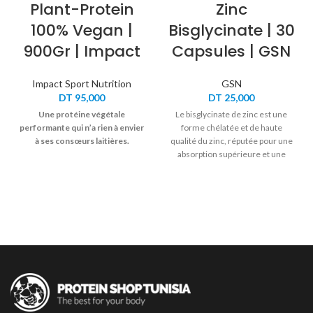
Plant-Protein
Zinc
100% Vegan |
Bisglycinate | 30
900Gr | Impact
Capsules | GSN
Impact Sport Nutrition
GSN
DT
95,000
DT
25,000
Une protéine végétale
Le bisglycinate de zinc est une
performante qui n’a rien à envier
forme chélatée et de haute
à ses consœurs laitières.
qualité du zinc, réputée pour une
absorption supérieure et une
digestion douce. Il contribue à la
santé immunitaire, à la réparation
de la peau, à la défense
antioxydante et à l’équilibre
hormonal sain.