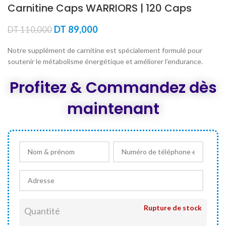
Carnitine Caps WARRIORS | 120 Caps
Le
Le
DT
89,000
DT
110,000
prix
prix
initial
actuel
Notre supplément de carnitine est spécialement formulé pour
était :
est :
soutenir le métabolisme énergétique et améliorer l’endurance.
DT 110,000.
DT 89,000.
Profitez & Commandez dès
maintenant
Rupture de stock
Quantité