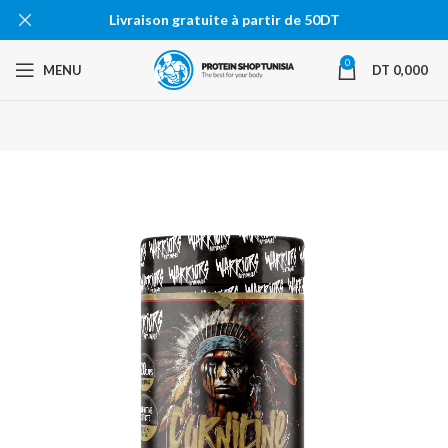
Livraison gratuite à partir de 50DT
0
MENU
DT
0,000
-19%
EN RU
PTURE