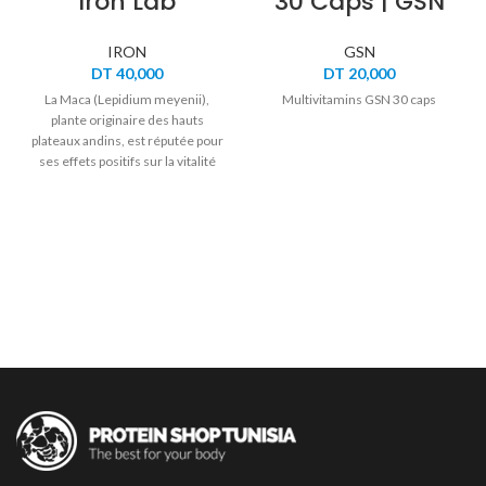
Iron Lab
30 Caps | GSN
IRON
GSN
DT
40,000
DT
20,000
La Maca (Lepidium meyenii),
Multivitamins GSN 30 caps
plante originaire des hauts
plateaux andins, est réputée pour
ses effets positifs sur la vitalité
physique, la concentration
mentale et la libido. Adaptogène
naturel, elle aide le corps à mieux
résister au stress tout en
soutenant l’endurance, la fertilité
et l’énergie sexuelle.
Formulée par
Iron Lab
, cette
Maca hautement concentrée est
un allié complet pour votre tonus
au quotidien.