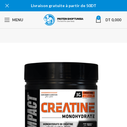
Livraison gratuite à partir de 50DT
0
MENU
DT
0,000
EN RU
PTURE