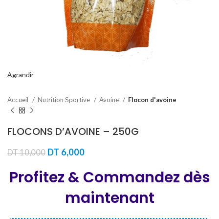
Agrandir
Accueil
Nutrition Sportive
Avoine
Flocon d'avoine
FLOCONS D’AVOINE – 250G
Le
Le
DT
6,000
DT
10,000
prix
prix
initial
actuel
Profitez & Commandez dès
était :
est :
DT 10,000.
DT 6,000.
maintenant