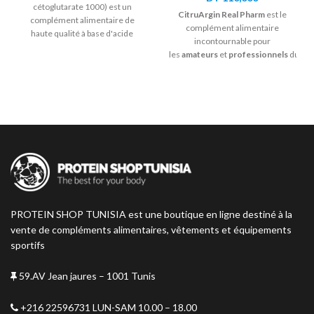
cétoglutarate 1000) est un
CitruArgin Real Pharm
est le
complément alimentaire de
complément alimentaire
haute qualité à base d'acide
incontournable pour
aminé L-arginine.
les
amateurs
et
professionnels
du
sport en quête de performances
optimales. Grâce à sa formule
unique enrichie en
L-
citrulline
et
L-arginine
hydrochloride
, ce
produit
booste l’endurance
musculaire
,
améliore la
circulation sanguine
et
favorise
une récupération rapide après
l’effort
.
PROTEIN SHOP TUNISIA est une boutique en ligne destiné à la
vente de compléments alimentaires, vêtements et équipements
sportifs
59.AV Jean jaures – 1001 Tunis
+216 22596731 LUN-SAM 10.00 – 18.00