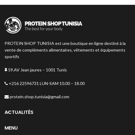
un allié complet pour votre tonus
pure et rapide d'acides aminés
au quotidien.
essentiels pour favoriser la
récupération musculaire et la
croissance. Associée à la
Créatine Monohydrate de haute
qualité, ce pack vous aide à
augmenter votre force, votre
PROTEIN SHOP TUNISIA est une boutique en ligne destiné à la
endurance et votre performance
globale.
vente de compléments alimentaires, vêtements et équipements
sportifs
59.AV Jean jaures – 1001 Tunis
+216 22596731 LUN-SAM 10.00 – 18.00
protein.shop.tunisia@gmail.com
ACTUALITÉS
MENU