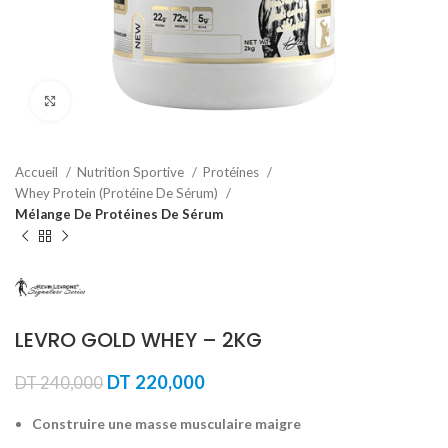
Agrandir
Accueil
Nutrition Sportive
Protéines
Whey Protein (Protéine De Sérum)
Mélange De Protéines De Sérum
LEVRO GOLD WHEY – 2KG
Le
Le
DT
220,000
DT
240,000
prix
prix
initial
actuel
Construire une masse musculaire maigre
était :
est :