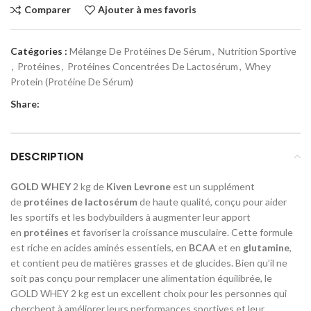
Comparer
Ajouter à mes favoris
Catégories :
Mélange De Protéines De Sérum
,
Nutrition Sportive
,
Protéines
,
Protéines Concentrées De Lactosérum
,
Whey
Protein (Protéine De Sérum)
Share:
DESCRIPTION
GOLD WHEY
2 kg de
Kiven Levrone
est un supplément
de
protéines de lactosérum
de haute qualité, conçu pour aider
les sportifs et les bodybuilders à augmenter leur apport
en
protéines
et favoriser la croissance musculaire. Cette formule
est riche en acides aminés essentiels, en
BCAA
et en
glutamine
,
et contient peu de matières grasses et de glucides. Bien qu’il ne
soit pas conçu pour remplacer une alimentation équilibrée, le
GOLD WHEY 2 kg est un excellent choix pour les personnes qui
cherchent à améliorer leurs performances sportives et leur