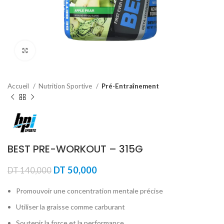
Agrandir
Accueil
Nutrition Sportive
Pré-Entraînement
BEST PRE-WORKOUT – 315G
Le
Le
DT
50,000
DT
140,000
prix
prix
initial
actuel
Promouvoir une concentration mentale précise
était :
est :
Utiliser la graisse comme carburant
DT 140,000.
DT 50,000.
Soutenir la force et la performance