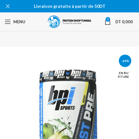
Livraison gratuite à partir de 50DT
0
MENU
DT
0,000
-64%
EN RU
PTURE