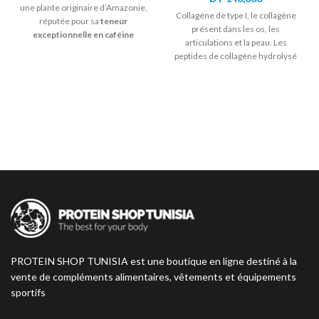
une plante originaire d’Amazonie,
Collagène de type I, le collagène
réputée pour sa
teneur
présent dans les os, les
exceptionnelle en caféine
articulations et la peau. Les
naturelle
. Utilisé depuis des
peptides de collagène hydrolysé
siècles pour ses vertus
Peptan® ont une grande
énergisantes, il constitue un
biodisponibilité et des études
soutien idéal en cas de fatigue
scientifiques ont démontré leur
passagère, de baisse de
haute bioactivité pour la santé.
concentration ou de manque de
motivation. Le Guarana Iron Lab
permet de retrouver
tonus,
clarté mentale et vitalité
, tout en
soutenant les performances
physiques et cognitives.
PROTEIN SHOP TUNISIA est une boutique en ligne destiné à la
vente de compléments alimentaires, vêtements et équipements
sportifs